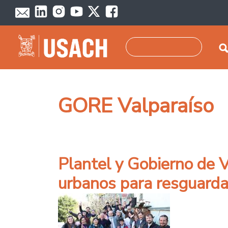
Pasar al contenido principal
Buscar
GORE Valparaíso
Plantel y Gobierno de 
urbanos para resguardar