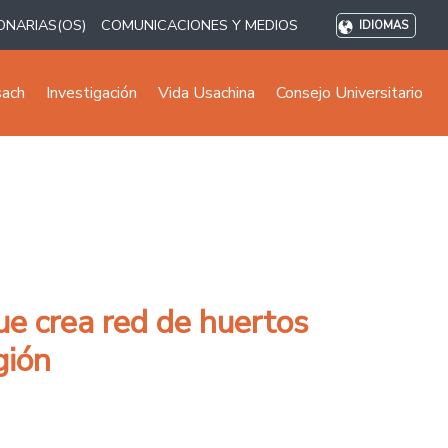
ONARIAS(OS)
COMUNICACIONES Y MEDIOS
IDIOMAS
sach
Investigación
Vida Usachina
Consejo Universitario
ue crea red de huertos
gión