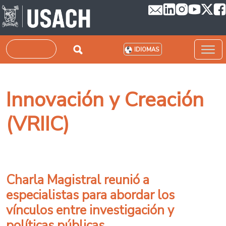
Pasar al contenido principal
Buscar
IDIOMAS
Innovación y Creación
(VRIIC)
Charla Magistral reunió a
especialistas para abordar los
vínculos entre investigación y
políticas públicas