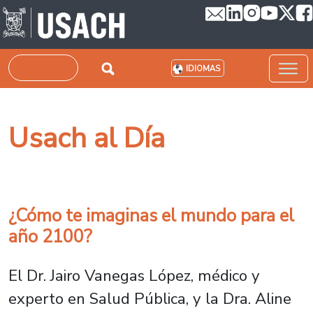
Pasar al contenido principal
Buscar
IDIOMAS
Usach al Día
¿Cómo te imaginas el mundo para el
año 2100?
El Dr. Jairo Vanegas López, médico y
experto en Salud Pública, y la Dra. Aline