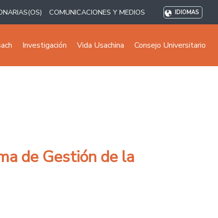
ONARIAS(OS)
COMUNICACIONES Y MEDIOS
IDIOMAS
sach
Investigación
Vida Usachina
Consejo Universitario
ma de Gestión de la