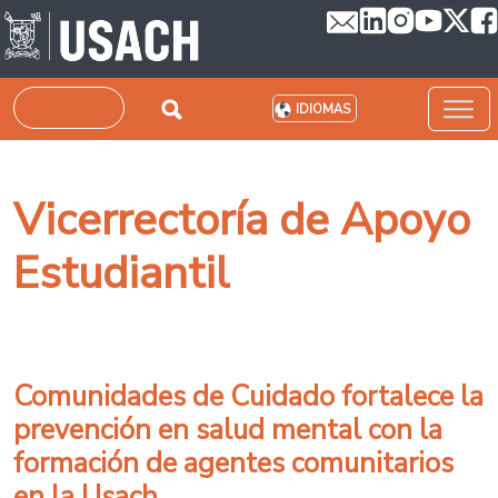
Pasar al contenido principal
Buscar
IDIOMAS
Vicerrectoría de Apoyo
Estudiantil
Comunidades de Cuidado fortalece la
prevención en salud mental con la
formación de agentes comunitarios
en la Usach