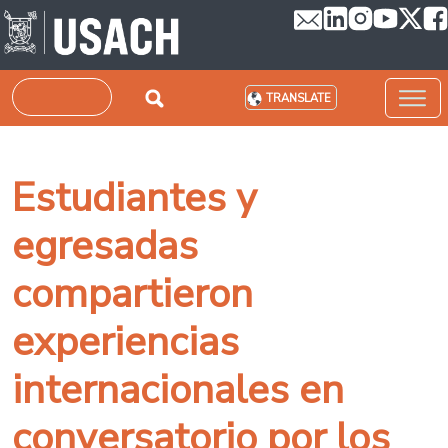
Skip to main content
Search
TRANSLATE
Estudiantes y
egresadas
compartieron
experiencias
internacionales en
conversatorio por los