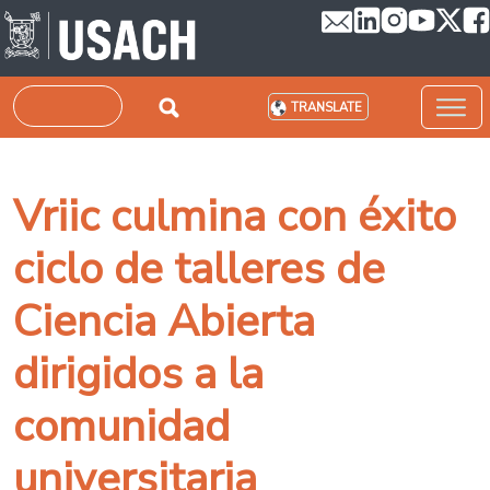
Skip to main content
Search
TRANSLATE
Vriic culmina con éxito
ciclo de talleres de
Ciencia Abierta
dirigidos a la
comunidad
universitaria