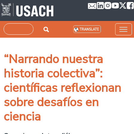
Skip to main content
Search
TRANSLATE
“Narrando nuestra
historia colectiva”:
científicas reflexionan
sobre desafíos en
ciencia