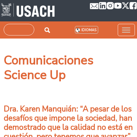
Pasar al contenido principal
Buscar
IDIOMAS
Comunicaciones
Science Up
Dra. Karen Manquián: “A pesar de los
desafíos que impone la sociedad, han
demostrado que la calidad no está en
cuestión, pero tenemos que avanzar”