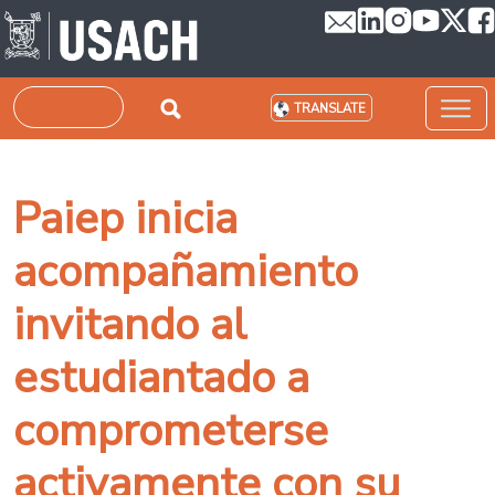
Skip to main content
Search
TRANSLATE
Paiep inicia
acompañamiento
invitando al
estudiantado a
comprometerse
activamente con su