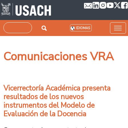
Pasar al contenido principal
Buscar
IDIOMAS
Comunicaciones VRA
Vicerrectoría Académica presenta
resultados de los nuevos
instrumentos del Modelo de
Evaluación de la Docencia