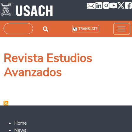
Skip to main content
Search
TRANSLATE
Revista Estudios
Avanzados
Footer 2
Home
News