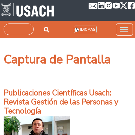
Pasar al contenido principal
Buscar
IDIOMAS
Captura de Pantalla
Publicaciones Científicas Usach:
Revista Gestión de las Personas y
Tecnología