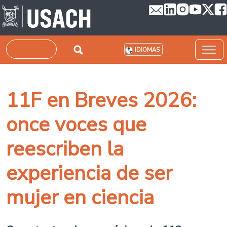
Pasar al contenido principal
Buscar
IDIOMAS
11F en Breves 2026:
once voces que
reescriben la
experiencia de ser
mujer en ciencia