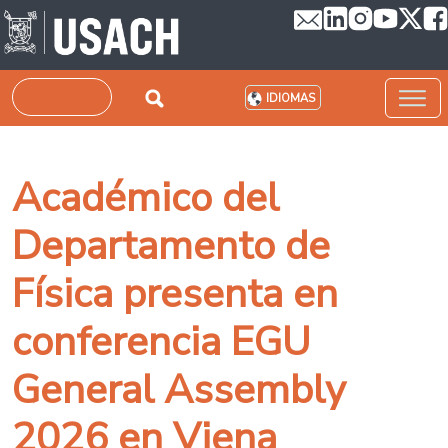
Pasar al contenido principal
Buscar
IDIOMAS
Académico del
Departamento de
Física presenta en
conferencia EGU
General Assembly
2026 en Viena