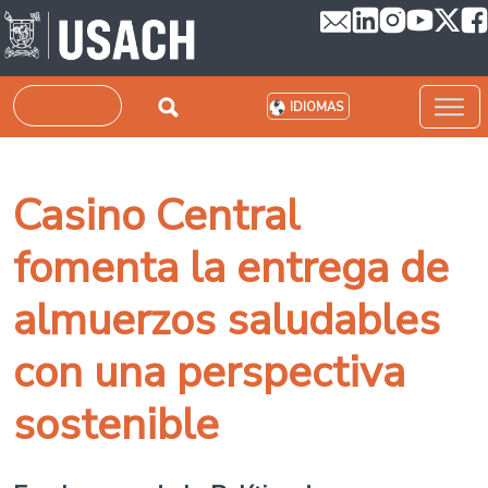
Pasar al contenido principal
Buscar
IDIOMAS
Casino Central
fomenta la entrega de
almuerzos saludables
con una perspectiva
sostenible