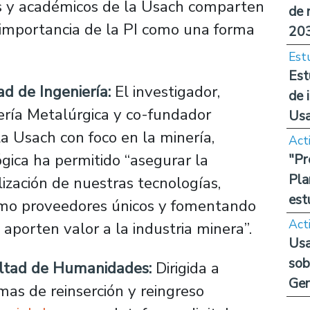
as y académicos de la Usach comparten
de 
a importancia de la PI como una forma
20
Est
Est
ad de Ingeniería:
El investigador,
de 
ería Metalúrgica y co-fundador
Us
 la Usach con foco en la minería,
Act
gica ha permitido “asegurar la
"Pr
Pla
lización de nuestras tecnologías,
est
como proveedores únicos y fomentando
Act
 aporten valor a la industria minera”.
Usa
sob
cultad de Humanidades:
Dirigida a
Ge
as de reinserción y reingreso