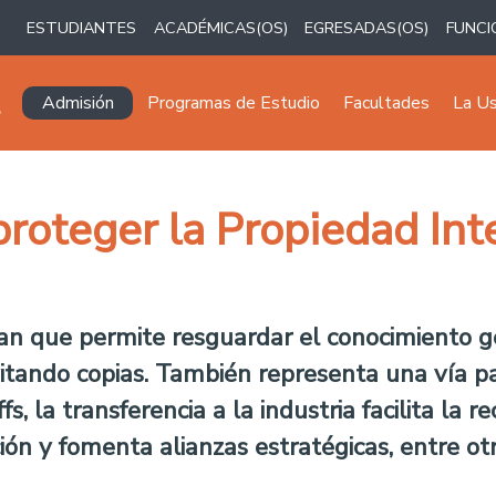
ESTUDIANTES
ACADÉMICAS(OS)
EGRESADAS(OS)
FUNCI
Navegación principal
Admisión
Programas de Estudio
Facultades
La U
proteger la Propiedad Int
n que permite resguardar el conocimiento ge
itando copias. También representa una vía pa
fs, la transferencia a la industria facilita la 
ción y fomenta alianzas estratégicas, entre otr