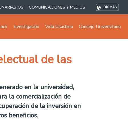
ONARIAS(OS)
COMUNICACIONES Y MEDIOS
IDIOMAS
sach
Investigación
Vida Usachina
Consejo Universitario
electual de las
nerado en la universidad,
ra la comercialización de
recuperación de la inversión en
os beneficios.