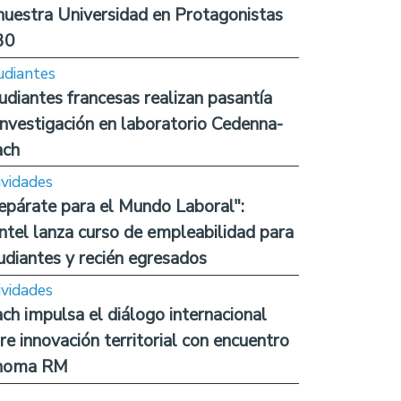
nuestra Universidad en Protagonistas
30
udiantes
udiantes francesas realizan pasantía
investigación en laboratorio Cedenna-
ach
ividades
epárate para el Mundo Laboral":
ntel lanza curso de empleabilidad para
udiantes y recién egresados
ividades
ch impulsa el diálogo internacional
re innovación territorial con encuentro
noma RM