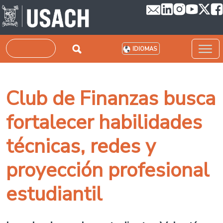
Pasar al contenido principal
Buscar
IDIOMAS
Club de Finanzas busca
fortalecer habilidades
técnicas, redes y
proyección profesional
estudiantil