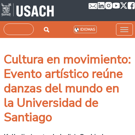
Pasar al contenido principal
Buscar
IDIOMAS
Cultura en movimiento:
Evento artístico reúne
danzas del mundo en
la Universidad de
Santiago