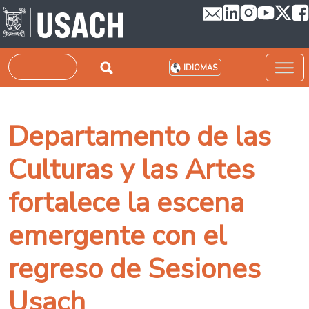
Pasar al contenido principal
Buscar
IDIOMAS
Departamento de las
Culturas y las Artes
fortalece la escena
emergente con el
regreso de Sesiones
Usach