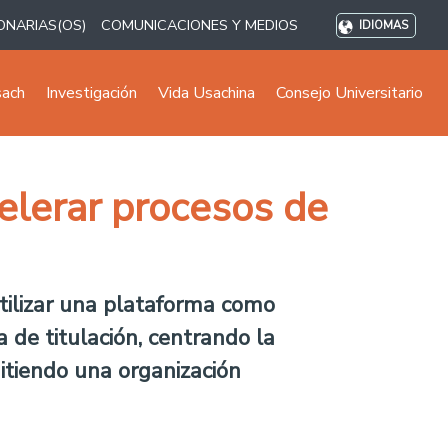
ONARIAS(OS)
COMUNICACIONES Y MEDIOS
IDIOMAS
sach
Investigación
Vida Usachina
Consejo Universitario
elerar procesos de
tilizar una plataforma como
 de titulación, centrando la
mitiendo una organización