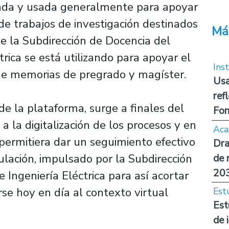
ada y usada generalmente para apoyar
 de trabajos de investigación destinados
Má
e la Subdirección de Docencia del
ica se está utilizando para apoyar el
Inst
 de memorias de pregrado y magíster.
Usa
ref
o de la plataforma, surge a finales del
Fon
 a la digitalización de los procesos y en
Aca
ermitiera dar un seguimiento efectivo
Dra
itulación, impulsado por la Subdirección
de 
20
Ingeniería Eléctrica para así acortar
se hoy en día al contexto virtual
Est
Est
de 