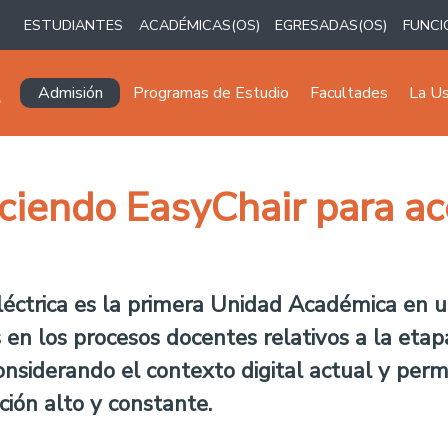
ESTUDIANTES
ACADÉMICAS(OS)
EGRESADAS(OS)
FUNCI
Navegación principal
Admisión
Programas de Estudio
Facultades
La U
ciendo EasyChair para ac
éctrica es la primera Unidad Académica en u
 en los procesos docentes relativos a la etapa
considerando el contexto digital actual y per
ión alto y constante.