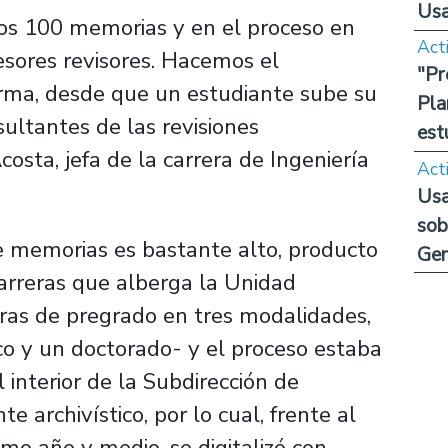
Us
s 100 memorias y en el proceso en
Act
sores revisores. Hacemos el
"Pr
orma, desde que un estudiante sube su
Pla
esultantes de las revisiones
est
osta, jefa de la carrera de Ingeniería
Act
Usa
sob
 de memorias es bastante alto, producto
Ge
carreras que alberga la Unidad
ras de pregrado en tres modalidades,
 y un doctorado- y el proceso estaba
interior de la Subdirección de
 archivístico, por lo cual, frente al
imo año y medio, se digitalizó con