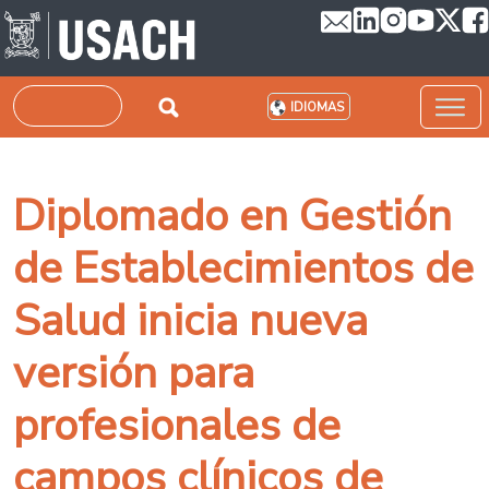
Pasar al contenido principal
Buscar
IDIOMAS
Diplomado en Gestión
de Establecimientos de
Salud inicia nueva
versión para
profesionales de
campos clínicos de