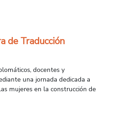
 mejora en programas de doctorado y magíste
ra de Traducción
plomáticos, docentes y
diante una jornada dedicada a
las mujeres en la construcción de
 Traducción conmemoró el Día Mundial del id