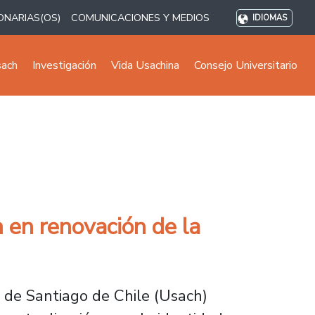
ONARIAS(OS)
COMUNICACIONES Y MEDIOS
IDIOMAS
sach
Investigación
Vida Usachina
Consejo Universitario
 en renovación de la
 de Santiago de Chile (Usach)