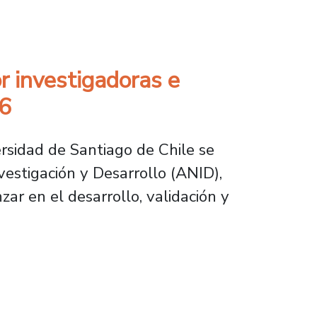
de excelencia global en la Usach
r investigadoras e
26
rsidad de Santiago de Chile se
estigación y Desarrollo (ANID),
ar en el desarrollo, validación y
tigadoras e investigadores Usach se adjudica