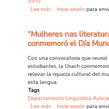
VIPO
sobre Vicerrectoría de
Lee más
Inicie sesión
para envi
“Mulheres nas literatur
conmemoró el Día Mundi
Con una convocatoria que reunió 
estudiantes, la Usach conmemoró
relevar la riqueza cultural del m
esta lengua.
Tags
Departamento Lingüística Aplica
sobre “Mulheres nas li
Lee más
Inicie sesión
para envi