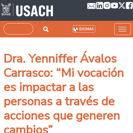
Pasar al contenido principal
Buscar
IDIOMAS
Dra. Yenniffer Ávalos
Carrasco: “Mi vocación
es impactar a las
personas a través de
acciones que generen
cambios”