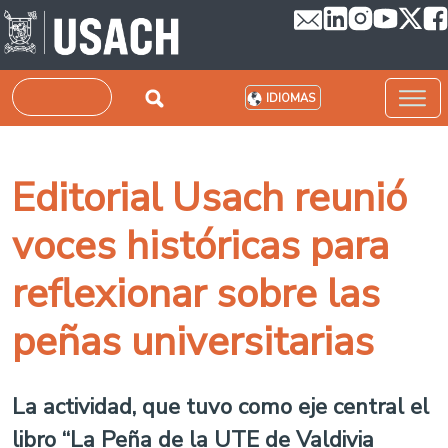
Pasar al contenido principal
Buscar
IDIOMAS
Editorial Usach reunió
voces históricas para
reflexionar sobre las
peñas universitarias
La actividad, que tuvo como eje central el
libro “La Peña de la UTE de Valdivia