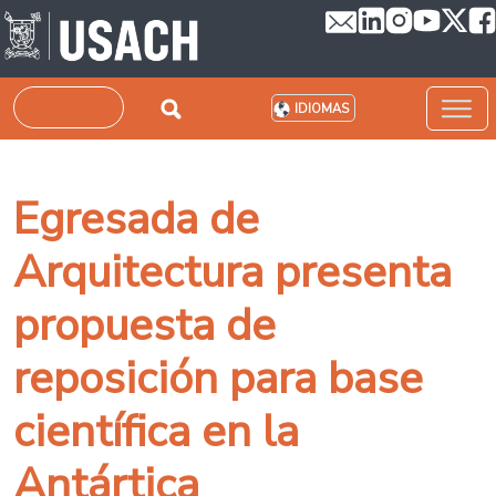
Pasar al contenido principal
Buscar
IDIOMAS
Egresada de
Arquitectura presenta
propuesta de
reposición para base
científica en la
Antártica