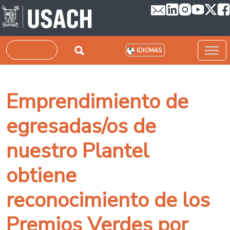
Pasar al contenido principal
Buscar
IDIOMAS
Emprendimiento de
egresadas/os de
nuestro Plantel
obtiene
reconocimiento de los
Premios Verdes por