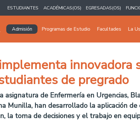
ESTUDIANTES
ACADÉMICAS(OS)
EGRESADAS(OS)
FUNCI
Navegación principal
Admisión
Programas de Estudio
Facultades
La U
implementa innovadora si
estudiantes de pregrado
a asignatura de Enfermería en Urgencias, Bla
na Munilla, han desarrollado la aplicación d
n, la toma de decisiones y el trabajo en equip