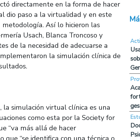
tó directamente en la forma de hacer
l dio paso a la virtualidad y en este
Má
 metodología. Así lo hicieron las
ermería Usach, Blanca Troncoso y
Act
ntes de la necesidad de adecuarse a
Usa
mplementaron la simulación clínica de
sob
sultados.
Ge
Pro
Aca
for
ges
la simulación virtual clínica es una
aciones como esta por la Society for
Est
Doc
ue “va más allá de hacer
Psi
o que “se identifica con una técnica o