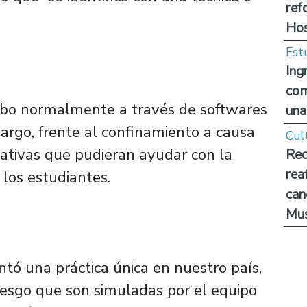
ref
Hos
Est
Ing
com
abo normalmente a través de softwares
una
argo, frente al confinamiento a causa
Cul
ativas que pudieran ayudar con la
Rec
rea
 los estudiantes.
can
Mus
tó una práctica única en nuestro país,
riesgo que son simuladas por el equipo