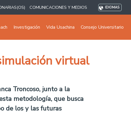
ONARIAS(OS)
COMUNICACIONES Y MEDIOS
IDIOMAS
sach
Investigación
Vida Usachina
Consejo Universitario
mulación virtual
nca Troncoso, junto a la
e esta metodología, que busca
o de los y las futuras