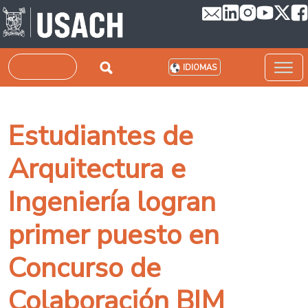
Pasar al contenido principal
Buscar
IDIOMAS
Estudiantes de
Arquitectura e
Ingeniería logran
primer puesto en
Concurso de
Colaboración BIM