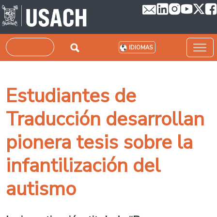
Pasar al contenido principal
Buscar
IDIOMAS
Estudiantes de
Traducción desarrollan
pionera tesis sobre la
infantilización del
autismo