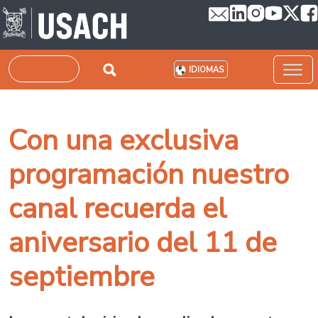
Pasar al contenido principal
Buscar
IDIOMAS
Con una exclusiva
programación nuestro
canal recuerda el
aniversario del 11 de
septiembre