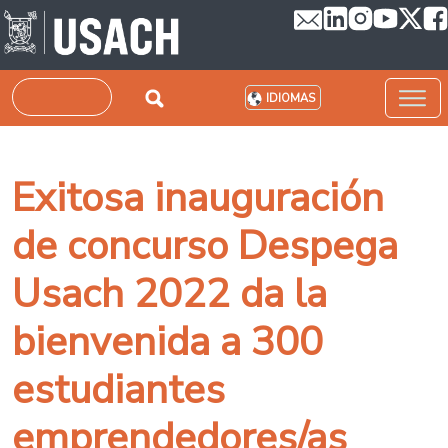
Pasar al contenido principal
Buscar
IDIOMAS
Exitosa inauguración
de concurso Despega
Usach 2022 da la
bienvenida a 300
estudiantes
emprendedores/as