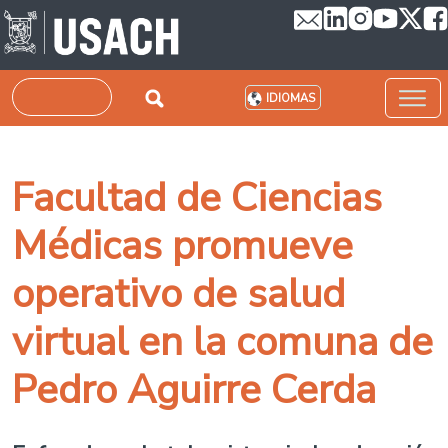
Pasar al contenido principal
Buscar
IDIOMAS
Facultad de Ciencias
Médicas promueve
operativo de salud
virtual en la comuna de
Pedro Aguirre Cerda