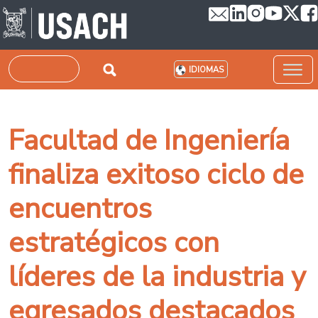
Pasar al contenido principal
Buscar
IDIOMAS
Facultad de Ingeniería
finaliza exitoso ciclo de
encuentros
estratégicos con
líderes de la industria y
egresados destacados