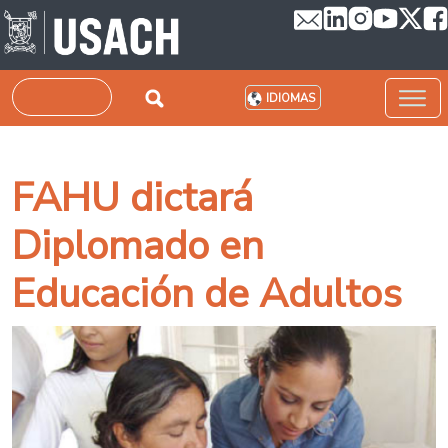
Pasar al contenido principal
Buscar
IDIOMAS
FAHU dictará
Diplomado en
Educación de Adultos