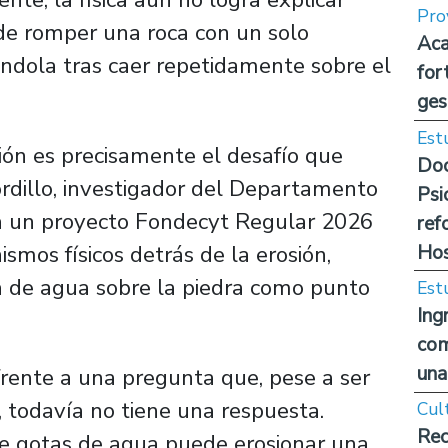
Pro
de romper una roca con un solo
Aca
ndola tras caer repetidamente sobre el
for
ges
Est
ión es precisamente el desafío que
Doc
rdillo, investigador del Departamento
Psi
era un proyecto Fondecyt Regular 2026
ref
Hos
mos físicos detrás de la erosión,
a de agua sobre la piedra como punto
Est
Ing
com
una
frente a una pregunta que, pese a ser
, todavía no tiene una respuesta.
Cul
Rec
e gotas de agua puede erosionar una