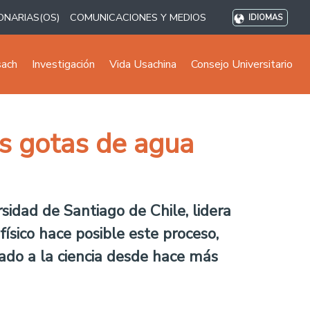
ONARIAS(OS)
COMUNICACIONES Y MEDIOS
IDIOMAS
sach
Investigación
Vida Usachina
Consejo Universitario
as gotas de agua
sidad de Santiago de Chile, lidera
sico hace posible este proceso,
do a la ciencia desde hace más