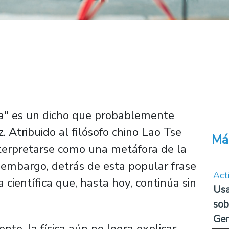
ra" es un dicho que probablemente
Atribuido al filósofo chino Lao Tse
Má
terpretarse como una metáfora de la
n embargo, detrás de esta popular frase
Act
ientífica que, hasta hoy, continúa sin
Usa
sob
Ge
te, la física aún no logra explicar