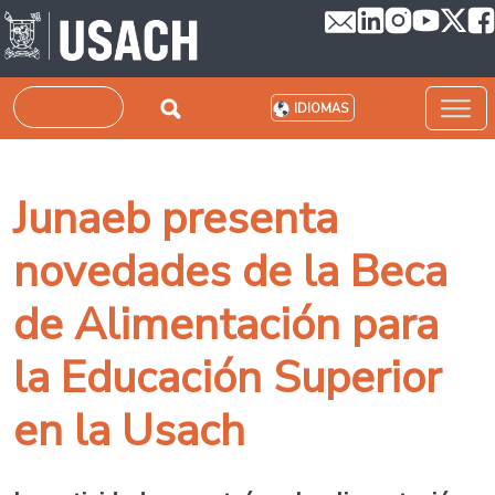
Pasar al contenido principal
Buscar
IDIOMAS
Junaeb presenta
novedades de la Beca
de Alimentación para
la Educación Superior
en la Usach