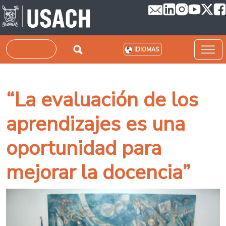
Pasar al contenido principal
Buscar
IDIOMAS
“La evaluación de los
aprendizajes es una
oportunidad para
mejorar la docencia”