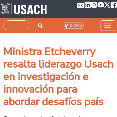
Pasar al contenido principal
Buscar
IDIOMAS
Ministra Etcheverry
resalta liderazgo Usach
en investigación e
innovación para
abordar desafíos país