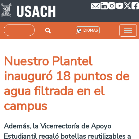
Pasar al contenido principal
Buscar
IDIOMAS
Nuestro Plantel
inauguró 18 puntos de
agua filtrada en el
campus
Además, la Vicerrectoría de Apoyo
Estudiantil regaló botellas reutilizables a