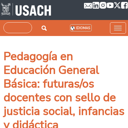
Pasar al contenido principal
Buscar
IDIOMAS
Pedagogía en
Educación General
Básica: futuras/os
docentes con sello de
justicia social, infancias
y didáctica