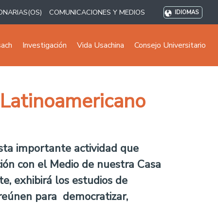
ONARIAS(OS)
COMUNICACIONES Y MEDIOS
IDIOMAS
sach
Investigación
Vida Usachina
Consejo Universitario
o Latinoamericano
sta importante actividad que
ción con el Medio de nuestra Casa
e, exhibirá los estudios de
reúnen para democratizar,