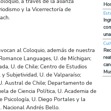
Coloquio, a través de la alianza
Hos
iodismo y la Vicerrectoría de
Est
ach.
Ing
com
una
Cul
vocan al Coloquio, además de nuestra
Rec
rea
 Romance Languages, U. de Míchigan;
can
ada, U. de Chile; Centro de Estudios
Mus
l y Subjetividad, U. de Valparaíso;
U. Austral de Chile; Departamento de
uela de Ciencia Política, U. Academia de
 Psicología, U. Diego Portales y la
. Nacional Andrés Bello.