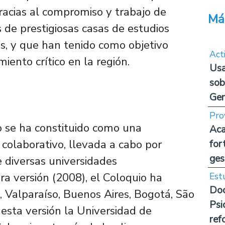
racias al compromiso y trabajo de
Má
 de prestigiosas casas de estudios
s, y que han tenido como objetivo
Act
iento crítico en la región.
Usa
sob
Ge
Pro
o se ha constituido como una
Aca
 colaborativo, llevada a cabo por
for
ges
e diversas universidades
a versión (2008), el Coloquio ha
Est
Doc
, Valparaíso, Buenos Aires, Bogotá, São
Psi
esta versión la Universidad de
ref