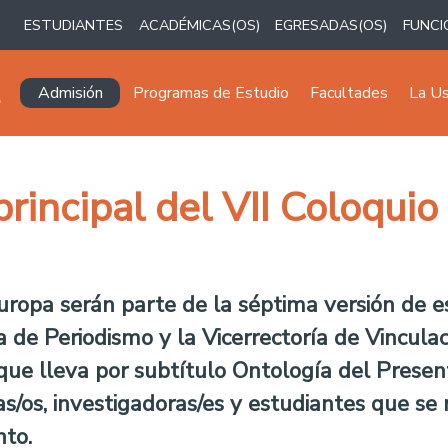
ESTUDIANTES
ACADÉMICAS(OS)
EGRESADAS(OS)
FUNCI
Navegación principal
Admisión
Programas de Estudio
Facultades
La U
principal del VII Coloqui
uropa serán parte de la séptima versión de e
 de Periodismo y la Vicerrectoría de Vincula
que lleva por subtítulo Ontología del Present
os, investigadoras/es y estudiantes que se 
nto.