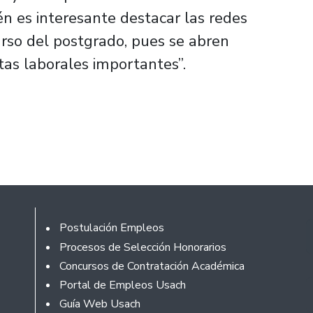
n es interesante destacar las redes
rso del postgrado, pues se abren
tas laborales importantes”.
Footer
Postulación Empleos
Procesos de Selección Honorarios
Concursos de Contratación Académica
Portal de Empleos Usach
Guía Web Usach