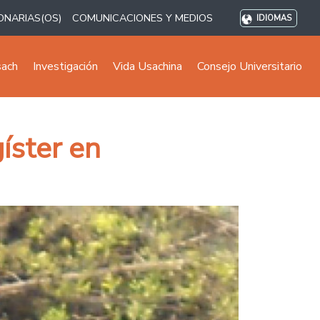
ONARIAS(OS)
COMUNICACIONES Y MEDIOS
IDIOMAS
sach
Investigación
Vida Usachina
Consejo Universitario
íster en