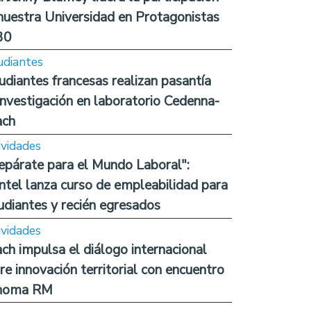
nuestra Universidad en Protagonistas
30
udiantes
udiantes francesas realizan pasantía
investigación en laboratorio Cedenna-
ach
ividades
epárate para el Mundo Laboral":
ntel lanza curso de empleabilidad para
udiantes y recién egresados
ividades
ch impulsa el diálogo internacional
re innovación territorial con encuentro
noma RM