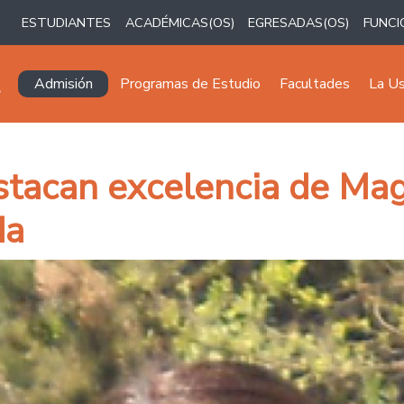
ESTUDIANTES
ACADÉMICAS(OS)
EGRESADAS(OS)
FUNCI
Navegación principal
Admisión
Programas de Estudio
Facultades
La U
tacan excelencia de Mag
da