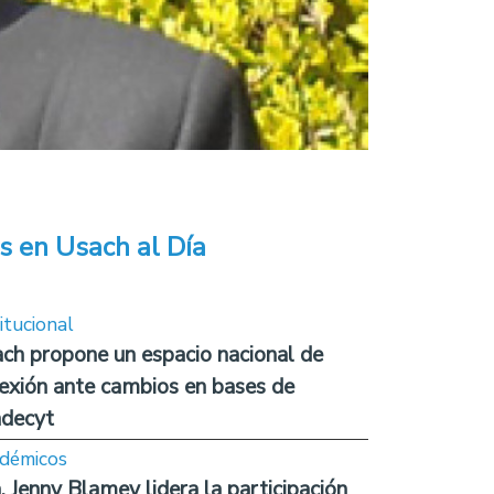
s en Usach al Día
itucional
ch propone un espacio nacional de
lexión ante cambios en bases de
decyt
démicos
. Jenny Blamey lidera la participación