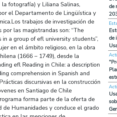
a fotografía) y Liliana Salinas,
de 
por el Departamento de Lingüística y
20
ica.Los trabajos de investigación de
Est
as por las magistrandas son: “The
Est
de 
s in a group of efl university students”,
Us
jer en el ámbito religioso, en la obra
Act
hilena (1666 – 1749), desde la
"Pr
ing efl Reading in Chile: a description
Pla
ding comprehension in Spanish and
est
“Prácticas discursivas en la construcción
Act
jóvenes en Santiago de Chile
Usa
rograma forma parte de la oferta de
sob
ad de Humanidades y conduce el grado
Ge
tica en las menciones de