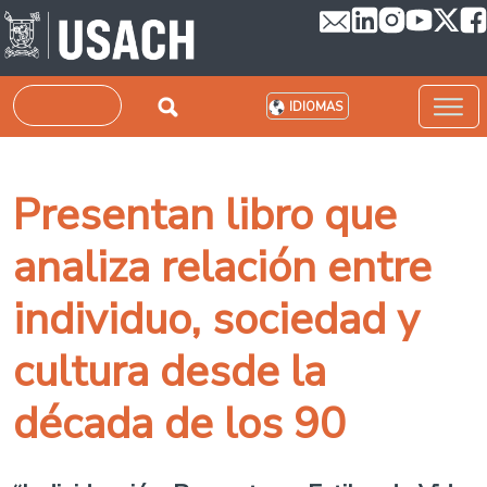
Pasar al contenido principal
Buscar
IDIOMAS
Presentan libro que
analiza relación entre
individuo, sociedad y
cultura desde la
década de los 90