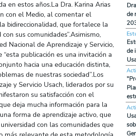
da en estos años.La Dra. Karina Arias
Dra
ón con el Medio, al comentar el
de 
20
 bidireccionalidad, que fortalece la
ad con sus comunidades”.Asimismo,
Est
Est
ed Nacional de Aprendizaje y Servicio,
de 
 “esta publicación es una invitación a
Us
conjunto hacia una educación distinta,
Act
problemas de nuestras sociedad”.Los
"Pr
aje y Servicio Usach, liderados por su
Pla
ifestaron su satisfacción con el
est
 que deja mucha información para la
Act
 una forma de aprendizaje activo, que
Usa
a universidad con las comunidades que
sob
Ge
Lo más relevante de esta metodología