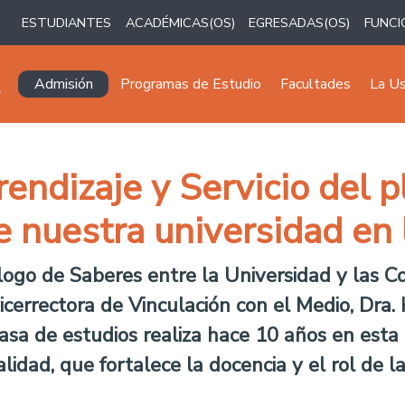
ESTUDIANTES
ACADÉMICAS(OS)
EGRESADAS(OS)
FUNCI
Navegación principal
Admisión
Programas de Estudio
Facultades
La U
endizaje y Servicio del p
de nuestra universidad e
álogo de Saberes entre la Universidad y las 
vicerrectora de Vinculación con el Medio, Dra. 
asa de estudios realiza hace 10 años en esta 
nalidad, que fortalece la docencia y el rol de 