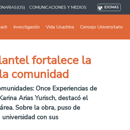
ONARIAS(OS)
COMUNICACIONES Y MEDIOS
IDIOMAS
sach
Investigación
Vida Usachina
Consejo Universitario
lantel fortalece la
n la comunidad
Comunidades: Once Experiencias de
Karina Arias Yurisch, destacó el
área. Sobre la obra, puso de
la universidad con sus