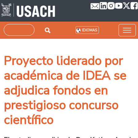
Pasar al contenido principal
Buscar
IDIOMAS
Proyecto liderado por
académica de IDEA se
adjudica fondos en
prestigioso concurso
científico