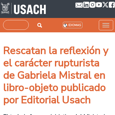
Pasar al contenido principal
Buscar
IDIOMAS
Rescatan la reflexión y
el carácter rupturista
de Gabriela Mistral en
libro-objeto publicado
por Editorial Usach