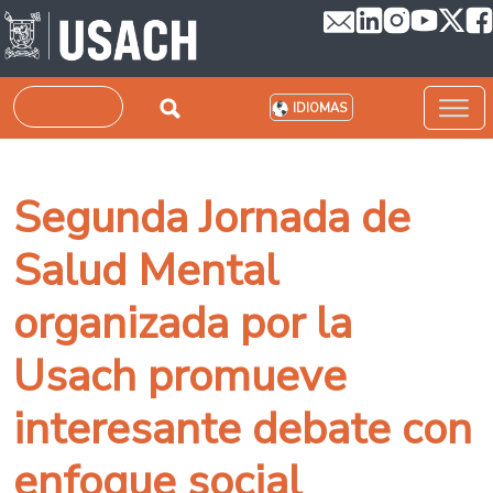
Pasar al contenido principal
Buscar
IDIOMAS
Segunda Jornada de
Salud Mental
organizada por la
Usach promueve
interesante debate con
enfoque social