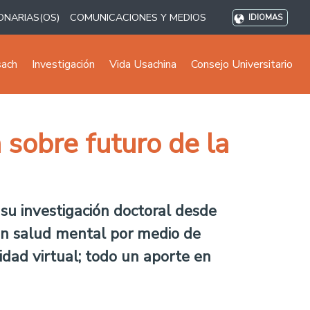
ONARIAS(OS)
COMUNICACIONES Y MEDIOS
IDIOMAS
sach
Investigación
Vida Usachina
Consejo Universitario
 sobre futuro de la
 su investigación doctoral desde
en salud mental por medio de
idad virtual; todo un aporte en