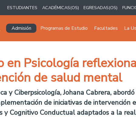
ESTUDIANTES
ACADÉMICAS(OS)
EGRESADAS(OS)
FUNCI
Navegación principal
Admisión
Programas de Estudio
Facultades
La U
 en Psicología reflexiona
ención de salud mental
ca y Ciberpsicología, Johana Cabrera, abordó
lementación de iniciativas de intervención 
s y Cognitivo Conductual adaptados a la real