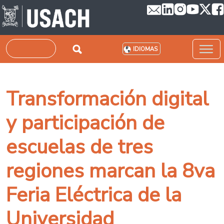
Pasar al contenido principal
Buscar
IDIOMAS
Transformación digital
y participación de
escuelas de tres
regiones marcan la 8va
Feria Eléctrica de la
Universidad